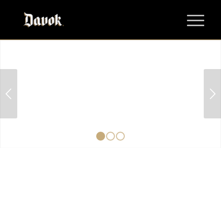
Next
1
2
3